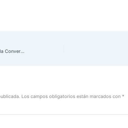
Segundo día de actividades del Foro. Mejorando la Conversación Electoral: Alternativas para Combatir la Desinformación
publicada.
Los campos obligatorios están marcados con
*