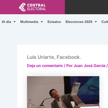
Ir
al
contenido
Al día
Multimedia
Estados
Elecciones 2025
Cul
Luis Uriarte, Facebook.
Deja un comentario
/ Por
Juan José García