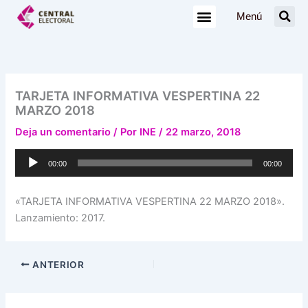
Ir
Menú
al
contenido
TARJETA INFORMATIVA VESPERTINA 22
MARZO 2018
Deja un comentario
/ Por
INE
/
22 marzo, 2018
Reproductor
00:00
00:00
de
audio
«TARJETA INFORMATIVA VESPERTINA 22 MARZO 2018».
Lanzamiento: 2017.
ANTERIOR