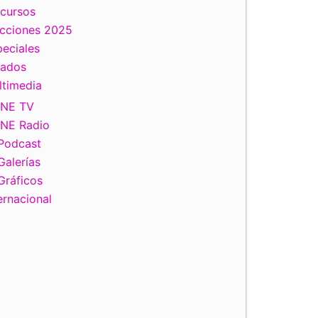
scursos
ecciones 2025
eciales
tados
ltimedia
INE TV
INE Radio
Podcast
Galerías
Gráficos
ernacional
 Nacional Democratic Institute y Lorenzo Córdova Vianello, Co
del INE.