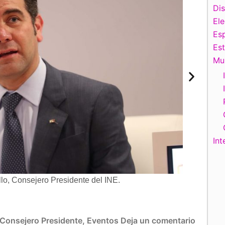
Di
El
Esp
Es
Mu
Int
lo, Consejero Presidente del INE.
Pat Merloe,
Consejero Presidente
,
Eventos
Deja un comentario