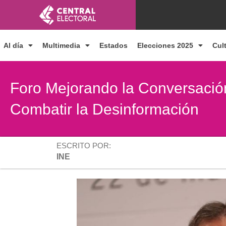
Ir
al
contenido
Al día
Multimedia
Estados
Elecciones 2025
Cul
Foro Mejorando la Conversación 
Combatir la Desinformación
ESCRITO POR:
INE