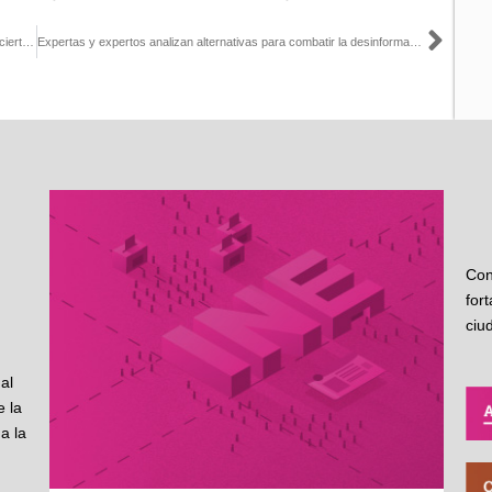
Sigu
La mejor forma de combatir las noticias falsas es con información cierta, verificada y oportuna: Lorenzo Córdova
Expertas y expertos analizan alternativas para combatir la desinformación en el marco de las elecciones
Con
for
ciu
al
 la
a la