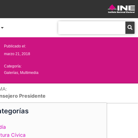
Buscar
Publicado el:
marzo 21, 2018
Categoría:
Galerías
,
Multimedia
MA:
nsejero Presidente
tegorías
día
tura Cívica