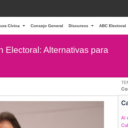
tura Cívica
Consejo General
Discursos
ABC Electoral
Electoral: Alternativas para
TE
Co
Ca
Al 
Cul