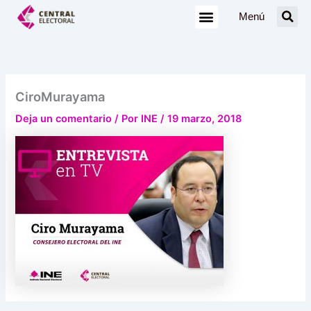
Ir
Menú
al
contenido
CiroMurayama
Deja un comentario
/ Por
INE
/
19 marzo, 2018