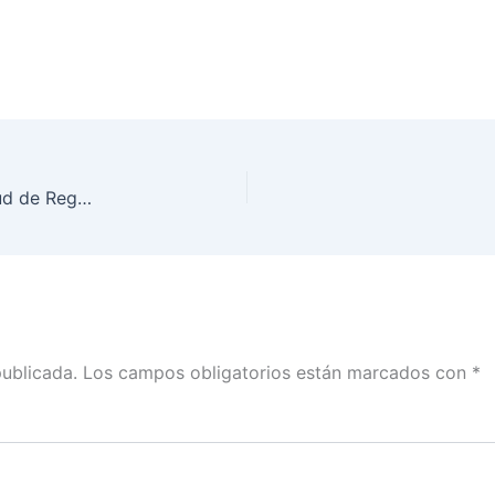
Palabras de Benito Nacif en la entrega de Solicitud de Registro de José Antonio Meade, como Candidato a la Presidencia de la República por la Coalición “Todos por México”
publicada.
Los campos obligatorios están marcados con
*