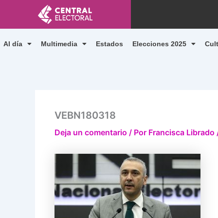
Ir
al
contenido
Al día
Multimedia
Estados
Elecciones 2025
Cul
VEBN180318
Deja un comentario
/ Por
Francisca Librado