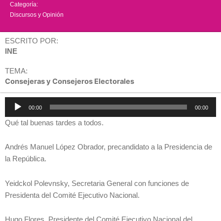
Categoría:
Discursos y Opinión
ESCRITO POR:
INE
TEMA:
Consejeras y Consejeros Electorales
Reproductor
00:00
00:00
de
Qué tal buenas tardes a todos.
audio
Andrés Manuel López Obrador, precandidato a la Presidencia de
la República.
Yeidckol Polevnsky, Secretaria General con funciones de
Presidenta del Comité Ejecutivo Nacional.
Hugo Flores, Presidente del Comité Ejecutivo Nacional del