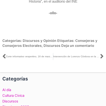
Historia”, en el auditorio del INE
-o0o-
Categorías:
Discursos y Opinión
Etiquetas:
Consejeras y
Consejeros Electorales
,
Discursos
Deja un comentario
Ant
S
Corte informativo vespertino, 16 de marzo de 2018
Intervención de Lorenzo Córdova en la entrega de Solicitud de Registro de Andrés Manuel López, como Candidato a la Presidencia de la República por la Coalición “Juntos Haremos Historia”
Categorías
Al día
Cultura Cívica
Discursos