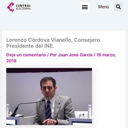
Ir
Menú
al
contenido
Lorenzo Córdova Vianello, Consejero
Presidente del INE.
Deja un comentario
/ Por
Juan José García
/
16 marzo,
2018