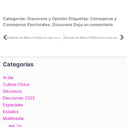
Categorías:
Discursos y Opinión
Etiquetas:
Consejeras y
Consejeros Electorales
,
Discursos
Deja un comentario
Ant
S
Palabras de Marco A baños en que se aprueba modelo para la operación del Sistema para el Registro de representantes de Partidos Políticos y Candidaturas independientes
Discurso de Marco A Baños en el que se modifica el formato de los Cuadernillos de Operaciones y el Reverso de las Boletas Electorales a utilizarse en la Jornada Electoral del 1 de julio
Categorías
Al día
Cultura Cívica
Discursos
Elecciones 2025
Especiales
Estados
Multimedia
INE TV