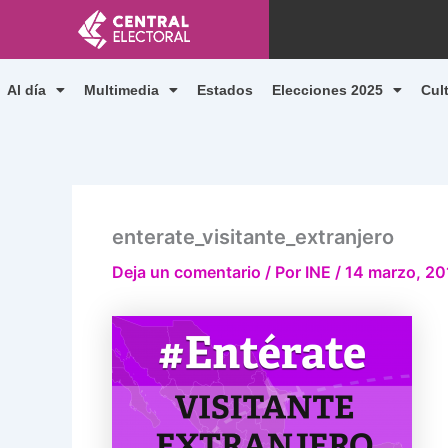
Ir
al
contenido
Al día
Multimedia
Estados
Elecciones 2025
Cul
enterate_visitante_extranjero
Deja un comentario
/ Por
INE
/
14 marzo, 20