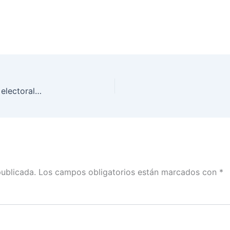
Desde 1994, en México, participan observadores electorales, bajo la figura de Visitante Extranjero
publicada.
Los campos obligatorios están marcados con
*