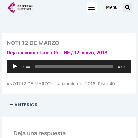
Ir
Menú
al
contenido
NOTI 12 DE MARZO
Deja un comentario
/ Por
INE
/
12 marzo, 2018
Reproductor
00:00
00:00
de
audio
«NOTI 12 DE MARZO». Lanzamiento: 2018. Pista 49.
ANTERIOR
Deja una respuesta