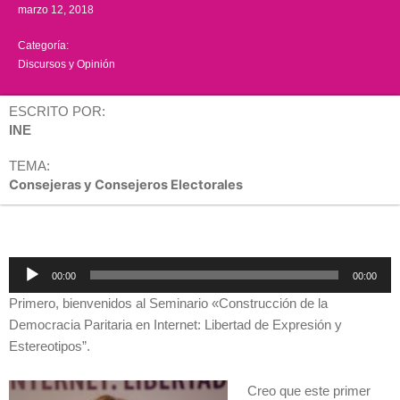
marzo 12, 2018
Categoría:
Discursos y Opinión
ESCRITO POR:
INE
TEMA:
Consejeras y Consejeros Electorales
Reproductor
00:00
00:00
de
Primero, bienvenidos al Seminario «Construcción de la
audio
Democracia Paritaria en Internet: Libertad de Expresión y
Estereotipos”.
Creo que este primer