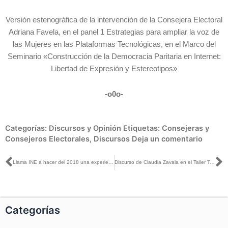
Versión estenográfica de la intervención de la Consejera Electoral
Adriana Favela, en el panel 1 Estrategias para ampliar la voz de
las Mujeres en las Plataformas Tecnológicas, en el Marco del
Seminario «Construcción de la Democracia Paritaria en Internet:
Libertad de Expresión y Estereotipos»
-o0o-
Categorías:
Discursos y Opinión
Etiquetas:
Consejeras y
Consejeros Electorales
,
Discursos
Deja un comentario
Ant
S
Llama INE a hacer del 2018 una experiencia emblemática en la construcción de una democracia paritaria
Discurso de Claudia Zavala en el Taller Twitter en el marco del Seminario «Construcción de la Democracia Paritaria en Internet: Libertad de Expresión y Estereotipos»
Categorías