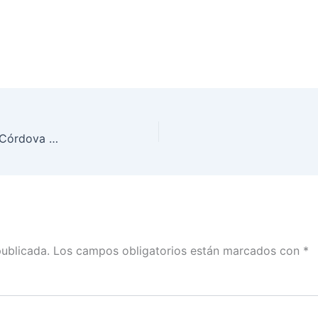
Hoy nadie tiene asegurado su lugar en la boleta: Córdova con José Cárdenas
publicada.
Los campos obligatorios están marcados con
*