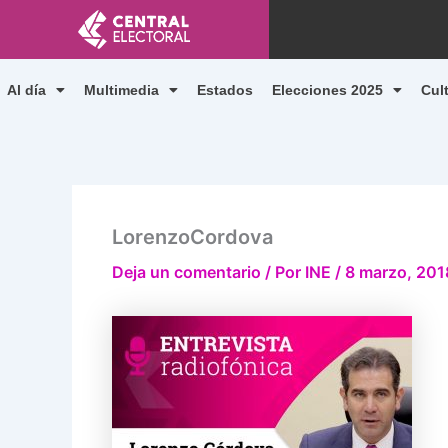
Ir
al
contenido
Al día
Multimedia
Estados
Elecciones 2025
Cul
LorenzoCordova
Deja un comentario
/ Por
INE
/
8 marzo, 201