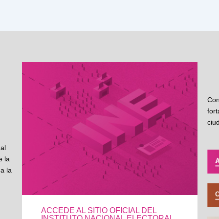
Con
for
ciu
al
 la
a la
ACCEDE AL SITIO OFICIAL DEL
INSTITUTO NACIONAL ELECTORAL