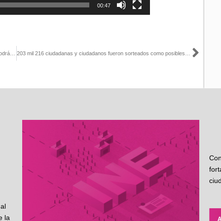
00:47
Sigu
Desahoga INE SLP proceso de insaculación de ciudadanos que podrán fungir como funcionarios de casilla
203 mil 216 ciudadanas y ciudadanos fueron sorteados como posibles funcionarios/as de casilla: INE Querétaro
Con
for
ciu
al
 la