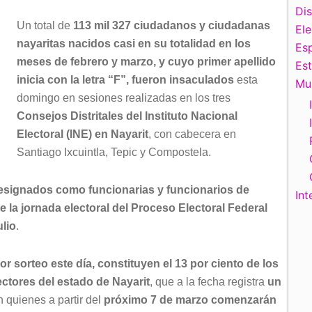
Di
Un total de
113 mil 327 ciudadanos y ciudadanas
El
nayaritas nacidos casi en su totalidad en los
Esp
meses de febrero y marzo, y cuyo primer apellido
Es
inicia con la letra “F”, fueron insaculados
esta
Mu
domingo en sesiones realizadas en los tres
Consejos Distritales del Instituto Nacional
Electoral (INE) en Nayarit
, con cabecera en
Santiago Ixcuintla, Tepic y Compostela.
esignados como funcionarias y funcionarios de
Int
te la jornada electoral del Proceso Electoral Federal
ulio
.
 sorteo este día, constituyen el 13 por ciento de los
ectores del estado de Nayarit
, que a la fecha registra
un
n quienes a partir del
próximo 7 de marzo comenzarán