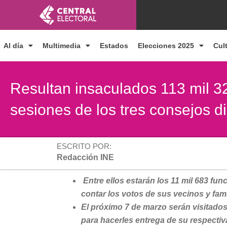
Ir
al
contenido
Al día
Multimedia
Estados
Elecciones 2025
Cul
Resultan insaculados 113 mil 3
sesiones de los tres consejos di
ESCRITO POR:
Redacción INE
Entre ellos estarán los 11 mil 683 fun
contar los votos de sus vecinos y famil
El próximo 7 de marzo serán visitados
para hacerles entrega de su respectiv