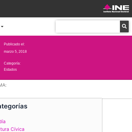
Buscar
Publicado el:
marzo 5, 2018
Categoría:
Estados
MA:
tegorías
día
tura Cívica