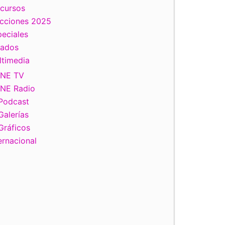
scursos
ecciones 2025
eciales
tados
ltimedia
INE TV
INE Radio
Podcast
Galerías
Gráficos
ernacional