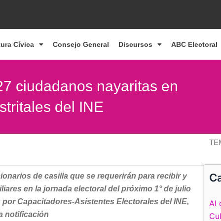
tura Cívica
Consejo General
Discursos
ABC Electoral
27 ciudadanos nayaritas en
stritales del INE
TE
Ca
cionarios de casilla que se requerirán para recibir y
iares en la jornada electoral del próximo 1° de julio
 por Capacitadores-Asistentes Electorales del INE,
Al 
a notificación
Cul