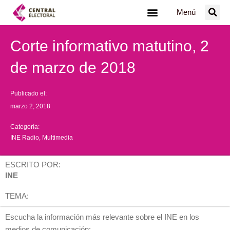
Ir
Menú
al
contenido
Corte informativo matutino, 2
de marzo de 2018
Publicado el:
marzo 2, 2018
Categoría:
INE Radio
,
Multimedia
ESCRITO POR:
INE
TEMA:
Escucha la información más relevante sobre el INE en los
medios de comunicación: