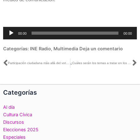
Reproductor
00:00
00:00
de
audio
Categorías:
INE Radio
,
Multimedia
Deja un comentario
Ant
S
Participación ciudadana más allá del voto, para rescatar a la democracia: Lorenzo Córdova
¿Cuáles serán los temas a tratar en los debates presidenciales del proceso electoral?
Categorías
Al día
Cultura Cívica
Discursos
Elecciones 2025
Especiales