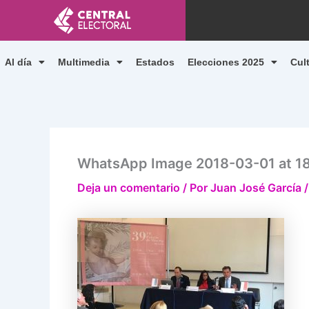
Ir
al
contenido
Al día
Multimedia
Estados
Elecciones 2025
Cul
WhatsApp Image 2018-03-01 at 18
Deja un comentario
/ Por
Juan José García