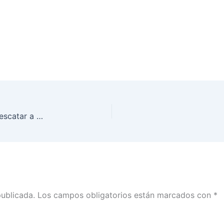
Participación ciudadana más allá del voto, para rescatar a la democracia: Lorenzo Córdova
publicada.
Los campos obligatorios están marcados con
*