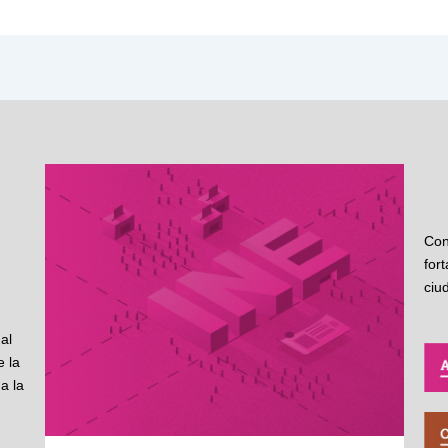
Con
for
ciu
al
 la
a la