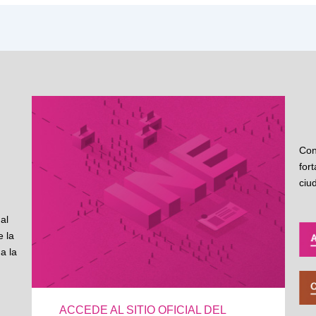
Con
for
ciu
al
 la
a la
ACCEDE AL SITIO OFICIAL DEL