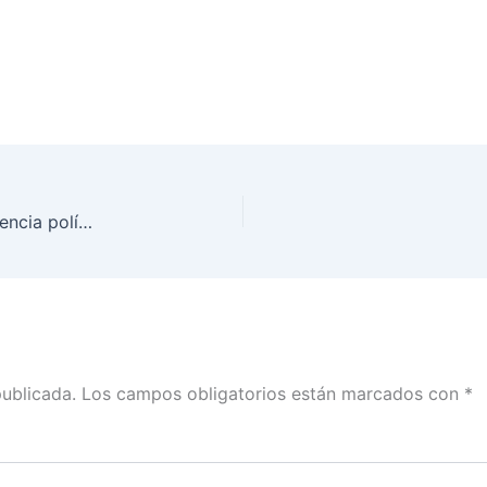
INE en Guerrero reconoce acciones contra la violencia política contra las mujeres
publicada.
Los campos obligatorios están marcados con
*