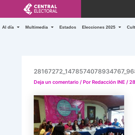
Ir
al
contenido
Al día
Multimedia
Estados
Elecciones 2025
Cul
28167272_1478574078934767_9
Deja un comentario
/ Por
Redacción INE
/
28