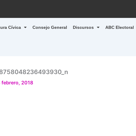
tura Cívica
Consejo General
Discursos
ABC Electoral
68758048236493930_n
 febrero, 2018