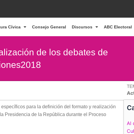
tura Cívica
Consejo General
Discursos
ABC Electoral
alización de los debates de
ciones2018
TE
Ac
Ca
específicos para la definición del formato y realización
a la Presidencia de la República durante el Proceso
Al 
Cul