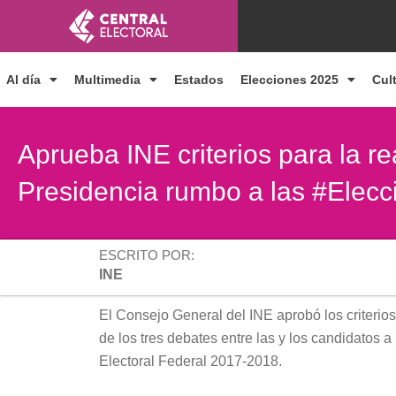
Ir
al
contenido
Al día
Multimedia
Estados
Elecciones 2025
Cul
Aprueba INE criterios para la re
Presidencia rumbo a las #Elec
ESCRITO POR:
INE
El Consejo General del INE aprobó los criterios 
de los tres debates entre las y los candidatos 
Electoral Federal 2017-2018.