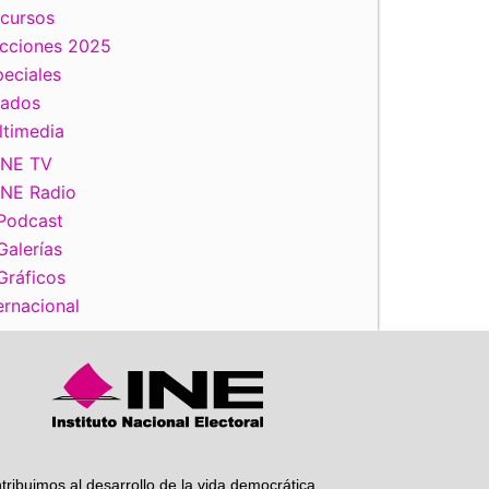
scursos
ecciones 2025
eciales
tados
ltimedia
INE TV
INE Radio
Podcast
iente
Galerías
Gráficos
ernacional
tribuimos al desarrollo de la vida democrática