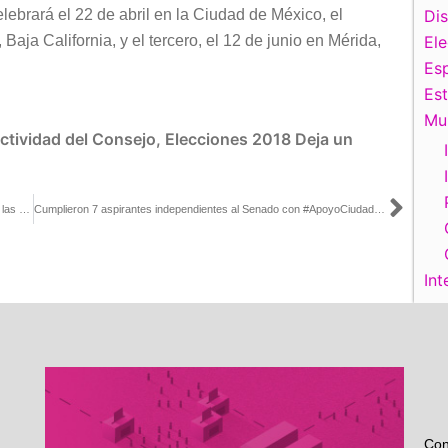
lebrará el 22 de abril en la Ciudad de México, el
Di
aja California, y el tercero, el 12 de junio en Mérida,
El
Esp
Es
Mu
ctividad del Consejo
,
Elecciones 2018
Deja un
Sigu
Este será el mecanismo del INE para realizar el Conteo Rápido en las #Elecciones2018
Cumplieron 7 aspirantes independientes al Senado con #ApoyoCiudadano
Int
Con