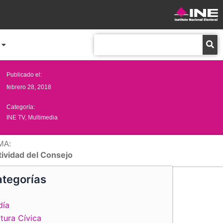
Buscar
Publicado el:
febrero 28, 2018
Categoría:
INE TV
,
Multimedia
MA:
tividad del Consejo
tegorías
día
tura Cívica