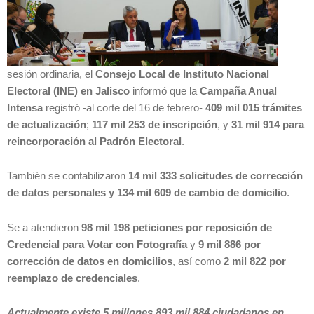
sesión ordinaria, el
Consejo Local de Instituto Nacional
Electoral (INE) en Jalisco
informó que la
Campaña Anual
Intensa
registró -al corte del 16 de febrero-
409 mil 015 trámites
de actualización
;
117 mil 253 de inscripción
, y
31 mil 914 para
reincorporación al Padrón Electoral
.
También se contabilizaron
14 mil 333 solicitudes de corrección
de datos personales y 134 mil 609 de cambio de domicilio
.
Se a atendieron
98 mil 198 peticiones por reposición de
Credencial para Votar con Fotografía
y
9 mil 886 por
corrección de datos en domicilios
, así como
2 mil 822 por
reemplazo de credenciales
.
Actualmente existe 5 millones 893 mil 884 ciudadanos en