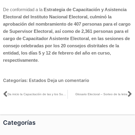
De conformidad a la
Estrategia de Capacitación y Asistencia
Electoral del Instituto Nacional Electoral, culminó la
aprobación del nombramiento de 407 personas para el cargo
de Supervisor Electoral, así como de 2,361 personas para el
cargo de Capacitador Asistente Electoral, en las sesiones de
consejo celebradas por los 20 consejos distritales de la
entidad, los días 5 y 12 de febrero del año en curso,
respectivamente
.
Categorías:
Estados
Deja un comentario
Ant
S
Da inicio la Capacitación de las y los Supervisores y Capacitadores Asistentes Electorales: INE Quintana Roo
Glosario Electoral – Sorteo de la letra
Categorías