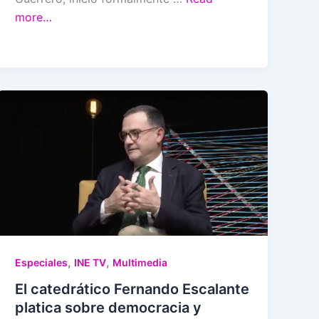
more…
,
,
Especiales
INE TV
Multimedia
El catedrático Fernando Escalante
platica sobre democracia y