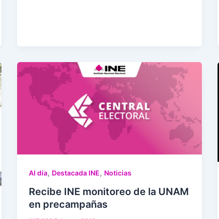
,
,
Al día
Destacada INE
Noticias
Recibe INE monitoreo de la UNAM
en precampañas