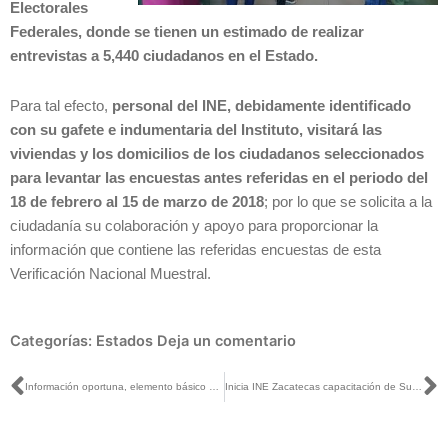
Electorales
Federales, donde se tienen un estimado de realizar
entrevistas a 5,440 ciudadanos en el Estado.
Para tal efecto,
personal del INE, debidamente identificado
con su gafete e indumentaria del Instituto, visitará las
viviendas y los domicilios de los ciudadanos seleccionados
para levantar las encuestas antes referidas en el periodo del
18 de febrero al 15 de marzo de 2018
; por lo que se solicita a la
ciudadanía su colaboración y apoyo para proporcionar la
información que contiene las referidas encuestas de esta
Verificación Nacional Muestral.
Categorías:
Estados
Deja un comentario
Ant
S
Información oportuna, elemento básico de certidumbre el día de la jornada electoral: San Martín con Rocha
Inicia INE Zacatecas capacitación de Supervisores Electorales para proceso electoral 2018