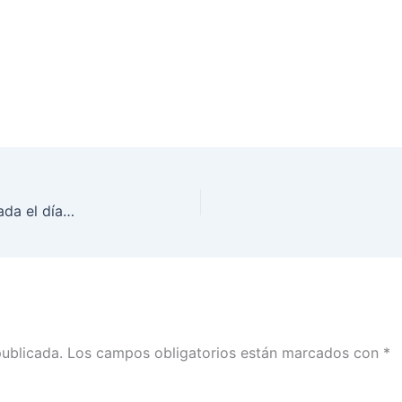
Sesión Extraordinaria del Consejo General, realizada el día 19 de febrero de 2018 en las instalaciones del Instituto
publicada.
Los campos obligatorios están marcados con
*