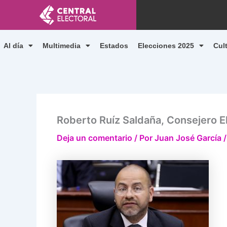
Ir
al
contenido
Al día
Multimedia
Estados
Elecciones 2025
Cul
Roberto Ruíz Saldaña, Consejero El
Deja un comentario
/ Por
Juan José García