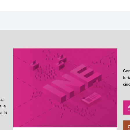
Con
for
ciu
al
 la
a la