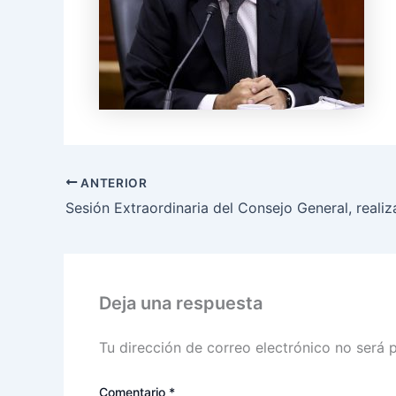
ANTERIOR
Deja una respuesta
Tu dirección de correo electrónico no será 
Comentario
*