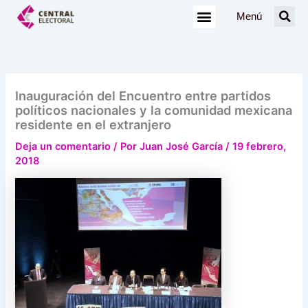
Ir
Menú
al
contenido
Inauguración del Encuentro entre partidos
políticos nacionales y la comunidad mexicana
residente en el extranjero
Deja un comentario
/ Por
Juan José García
/
19 febrero,
2018