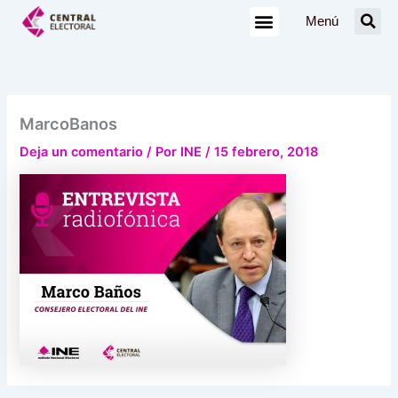
Ir
Menú
al
contenido
MarcoBanos
Deja un comentario
/ Por
INE
/
15 febrero, 2018