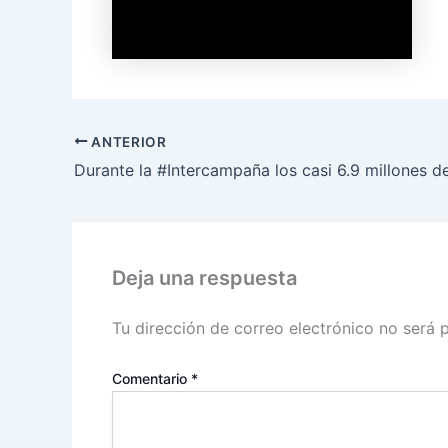
ANTERIOR
Deja una respuesta
Tu dirección de correo electrónico no será 
Comentario
*