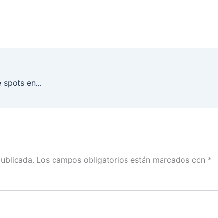
Durante la #Intercampaña los casi 6.9 millones de spots en radio y tv que les corresponde a los partidos, se reparten de manera igualitaria
publicada.
Los campos obligatorios están marcados con
*