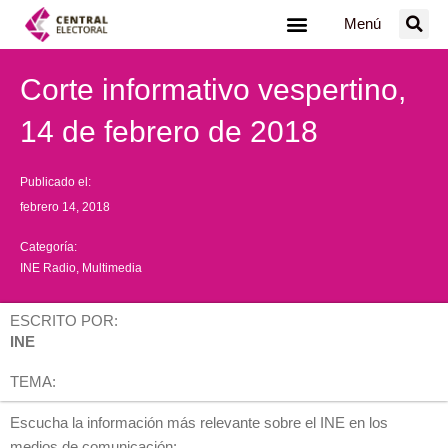
Ir
Menú
al
contenido
Corte informativo vespertino,
14 de febrero de 2018
Publicado el:
febrero 14, 2018
Categoría:
INE Radio
,
Multimedia
ESCRITO POR:
INE
TEMA:
Escucha la información más relevante sobre el INE en los
medios de comunicación: