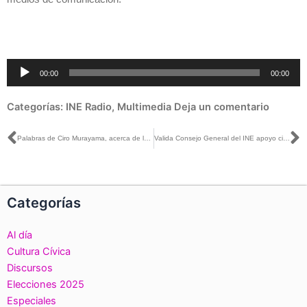
Reproductor
00:00
00:00
de
audio
Categorías:
INE Radio
,
Multimedia
Deja un comentario
Ant
S
Palabras de Ciro Murayama, acerca de los informes sobre el registro de operaciones de ingresos y gastos del Proceso Electoral Federal y Local ordinarios 2017-2018
Valida Consejo General del INE apoyo ciudadano y fiscalización a 39 aspirantes independientes a una diputación federal
Categorías
Al día
Cultura Cívica
Discursos
Elecciones 2025
Especiales