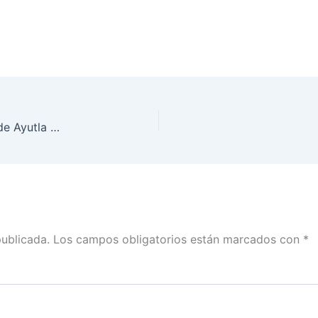
INE Guerrero participa en Asamblea Informativa de Ayutla por el inicio del proceso electivo por usos y costumbres
publicada.
Los campos obligatorios están marcados con
*