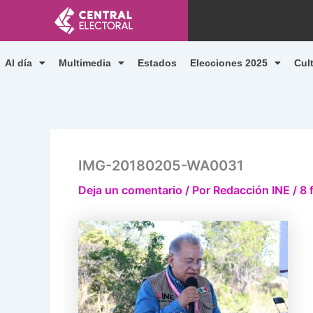
Ir
al
contenido
Al día
Multimedia
Estados
Elecciones 2025
Cul
IMG-20180205-WA0031
Deja un comentario
/ Por
Redacción INE
/
8 