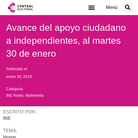
Ir
Menú
al
contenido
Avance del apoyo ciudadano
a independientes, al martes
30 de enero
Publicado el:
enero 30, 2018
Categoría:
INE Radio
,
Multimedia
ESCRITO POR:
INE
TEMA:
Home