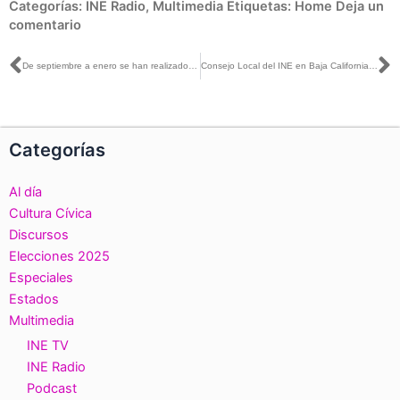
Categorías:
INE Radio
,
Multimedia
Etiquetas:
Home
Deja un
comentario
Ant
S
De septiembre a enero se han realizado 275 mil 409 trámites en los Módulos de Atención Ciudadana del INE en Puebla
Consejo Local del INE en Baja California informa de los avances alcanzados en la organización para la Jornada Electoral del 1 de julio
Categorías
Al día
Cultura Cívica
Discursos
Elecciones 2025
Especiales
Estados
Multimedia
INE TV
INE Radio
Podcast