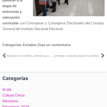
pasarán a la
etapa de
entrevista y
valoración
curricular
con Consejeras y Consejeros Electorales del Consejo
General del Instituto Nacional Electoral.
Categorías:
Estados
Deja un comentario
Ant
S
Presentan en Comisión, uniforme que usarán Supervisoras/es y Capacitadoras/es Asistentes Electorales
¿Perdiste o necesitas reponer tu Credencial? Acude a tu Módulo del 1 de febrero al 20 de junio
Categorías
Al día
Cultura Cívica
Discursos
Elecciones 2025