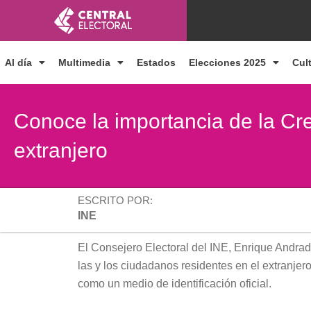
Ir
al
contenido
Al día
Multimedia
Estados
Elecciones 2025
Cul
Conoce la importancia de la Cre
extranjero
ESCRITO POR:
INE
El Consejero Electoral del INE, Enrique Andrad
las y los ciudadanos residentes en el extranjer
como un medio de identificación oficial.