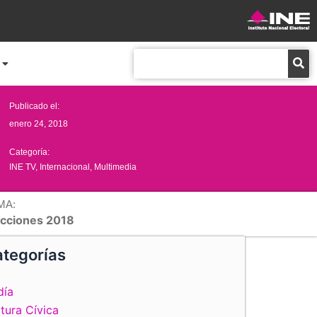
Buscar
Publicado el:
enero 24, 2018
Categoría:
INE TV
,
Internacional
,
Multimedia
MA:
ecciones 2018
tegorías
día
tura Cívica