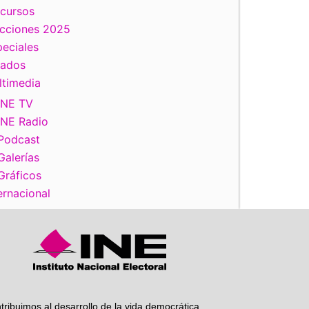
scursos
ecciones 2025
eciales
tados
iente
ltimedia
INE TV
INE Radio
Podcast
Galerías
Gráficos
ernacional
tribuimos al desarrollo de la vida democrática