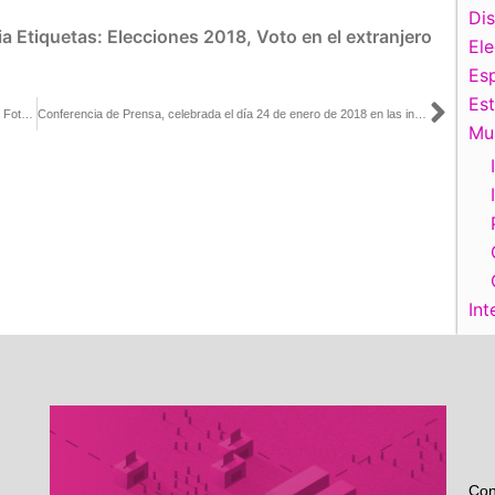
Di
ia
Etiquetas:
Elecciones 2018
,
Voto en el extranjero
El
Esp
Es
Sigu
Llama INE a ciudadanos a actualizar su Credencial para Votar con Fotografía antes del 31 de enero, no habrá prórroga
Conferencia de Prensa, celebrada el día 24 de enero de 2018 en las instalaciones del instituto.
Mu
Int
Con