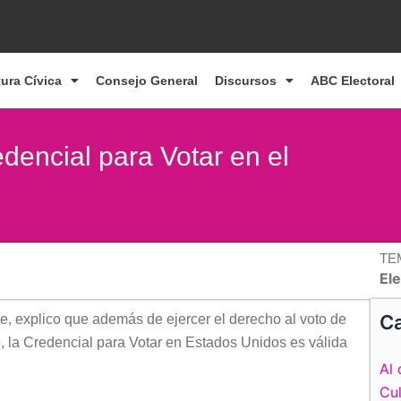
tura Cívica
Consejo General
Discursos
ABC Electoral
dencial para Votar en el
TE
El
Ca
e, explico que además de ejercer el derecho al voto de
o, la Credencial para Votar en Estados Unidos es válida
Al 
Cul