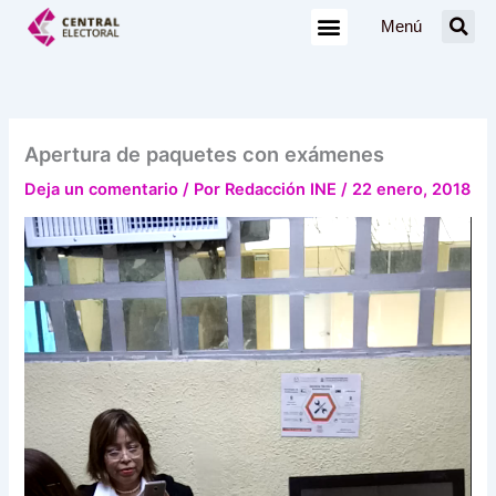
Ir
Menú
al
contenido
Apertura de paquetes con exámenes
Deja un comentario
/ Por
Redacción INE
/
22 enero, 2018
Reproductor
de
vídeo