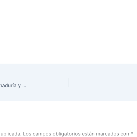
Conoce cuántas firmas llevan los aspirantes a Senaduría y cuántos apoyos recaban sus auxiliares #ApoyoCiudadano
publicada.
Los campos obligatorios están marcados con
*