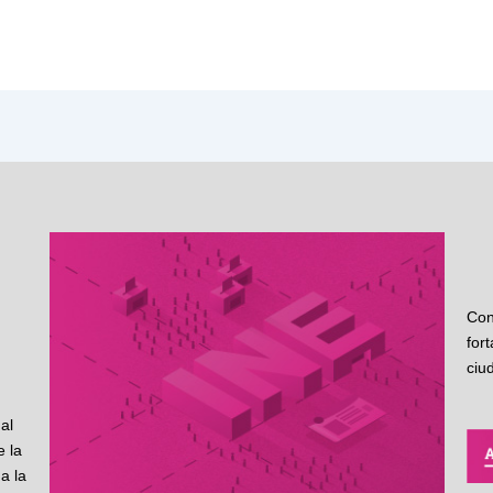
Con
for
ciu
al
 la
a la