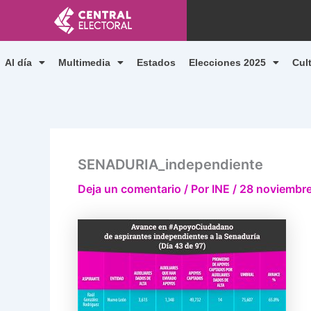
Ir
al
contenido
Al día
Multimedia
Estados
Elecciones 2025
Cul
SENADURIA_independiente
Deja un comentario
/ Por
INE
/
28 noviembre