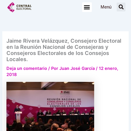
Ir
Menú
al
contenido
Jaime Rivera Velázquez, Consejero Electoral
en la Reunión Nacional de Consejeras y
Consejeros Electorales de los Consejos
Locales.
Deja un comentario
/ Por
Juan José García
/
12 enero,
2018