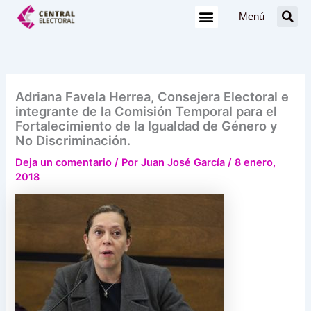
Ir
Menú
al
contenido
Adriana Favela Herrea, Consejera Electoral e
integrante de la Comisión Temporal para el
Fortalecimiento de la Igualdad de Género y
No Discriminación.
Deja un comentario
/ Por
Juan José García
/
8 enero,
2018