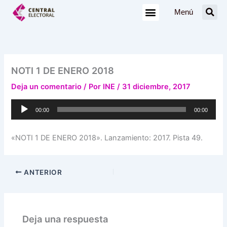
Ir
Menú
al
contenido
NOTI 1 DE ENERO 2018
Deja un comentario
/ Por
INE
/
31 diciembre, 2017
Reproductor
00:00
00:00
de
audio
«NOTI 1 DE ENERO 2018». Lanzamiento: 2017. Pista 49.
ANTERIOR
Deja una respuesta