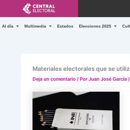
Ir
al
contenido
Al día
Multimedia
Estados
Elecciones 2025
Cul
Materiales electorales que se util
Deja un comentario
/ Por
Juan José García