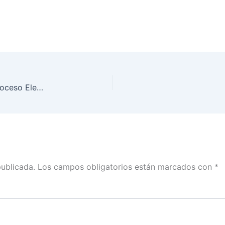
Materiales electorales que se utilizarán para el Proceso Electoral Federal 2017-2018
publicada.
Los campos obligatorios están marcados con
*