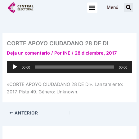
Ir
Menú
al
contenido
CORTE APOYO CIUDADANO 28 DE DI
Deja un comentario
/ Por
INE
/
28 diciembre, 2017
Reproductor
00:00
00:00
de
audio
«CORTE APOYO CIUDADANO 28 DE DI». Lanzamiento:
2017. Pista 49. Género: Unknown.
ANTERIOR