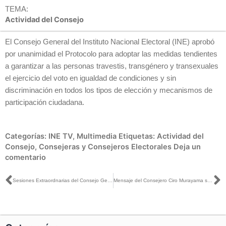
TEMA:
Actividad del Consejo
El Consejo General del Instituto Nacional Electoral (INE) aprobó
por unanimidad el Protocolo para adoptar las medidas tendientes
a garantizar a las personas travestis, transgénero y transexuales
el ejercicio del voto en igualdad de condiciones y sin
discriminación en todos los tipos de elección y mecanismos de
participación ciudadana.
Categorías:
INE TV
,
Multimedia
Etiquetas:
Actividad del
Consejo
,
Consejeras y Consejeros Electorales
Deja un
comentario
Ant
S
Sesiones Extraordnarias del Consejo General, realizadas el día 22 de diciembre de 2017 en las instalaciones del Instituto.
Mensaje del Consejero Ciro Murayama sobre el Protocolo para garantizar voto de personas trans