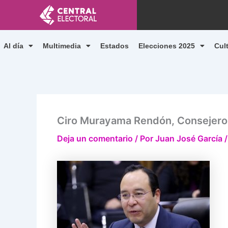
Ir
al
contenido
Al día
Multimedia
Estados
Elecciones 2025
Cul
Ciro Murayama Rendón, Consejero 
Deja un comentario
/ Por
Juan José García