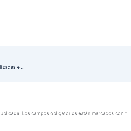
Sesiones Extraordnarias del Consejo General, realizadas el día 22 de diciembre de 2017 en las instalaciones del Instituto.
publicada.
Los campos obligatorios están marcados con
*