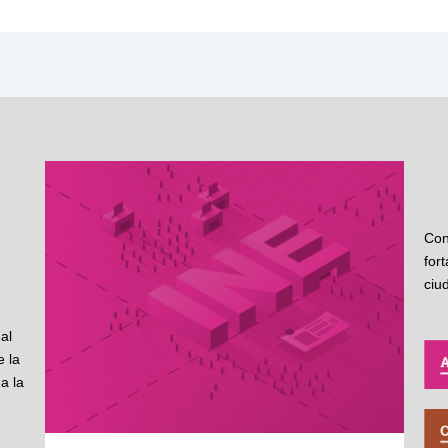
Con
for
ciu
al
 la
a la