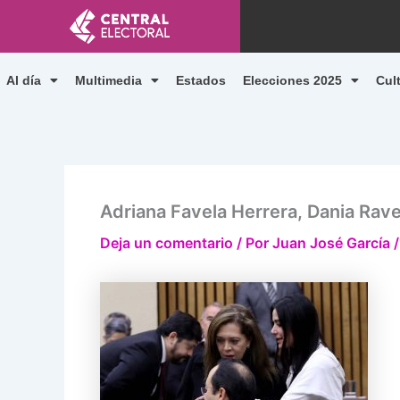
Ir
al
contenido
Al día
Multimedia
Estados
Elecciones 2025
Cul
Adriana Favela Herrera, Dania Rav
Deja un comentario
/ Por
Juan José García