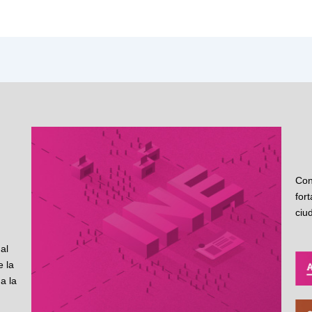
Con
for
ciu
al
 la
a la