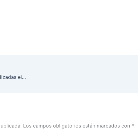
Sesiones Extraordnarias del Consejo General, realizadas el día 22 de diciembre de 2017 en las instalaciones del Instituto.
publicada.
Los campos obligatorios están marcados con
*