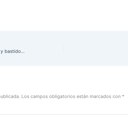
INE Quintana Roo sorteará en enero 16 mampara y bastidores en el estado para difundir propaganda de partidos políticos y promocionar voto razonado de ciudadanía
publicada.
Los campos obligatorios están marcados con
*