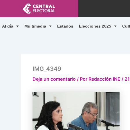
Ir
al
contenido
Al día
Multimedia
Estados
Elecciones 2025
Cul
IMG_4349
Deja un comentario
/ Por
Redacción INE
/
21