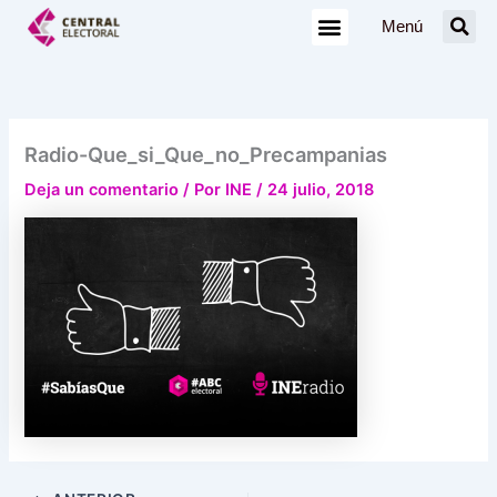
Ir
Menú
al
contenido
Radio-Que_si_Que_no_Precampanias
Deja un comentario
/ Por
INE
/
24 julio, 2018