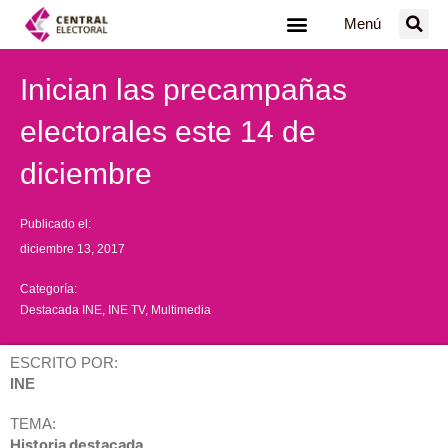
Ir
Menú
al
contenido
Inician las precampañas
electorales este 14 de
diciembre
Publicado el:
diciembre 13, 2017
Categoría:
Destacada INE
,
INE TV
,
Multimedia
ESCRITO POR:
INE
TEMA:
Historia destacada