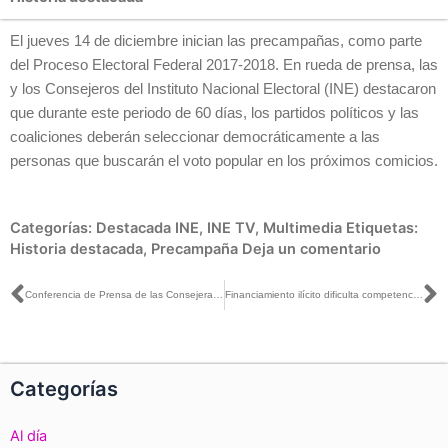
El jueves 14 de diciembre inician las precampañas, como parte
del Proceso Electoral Federal 2017-2018. En rueda de prensa, las
y los Consejeros del Instituto Nacional Electoral (INE) destacaron
que durante este periodo de 60 días, los partidos políticos y las
coaliciones deberán seleccionar democráticamente a las
personas que buscarán el voto popular en los próximos comicios.
Categorías:
Destacada INE
,
INE TV
,
Multimedia
Etiquetas:
Historia destacada
,
Precampaña
Deja un comentario
Ant
S
Conferencia de Prensa de las Consejeras y los Consejeros del INE
Financiamiento ilícito dificulta competencia electoral: Kevin Casas
Categorías
Al día