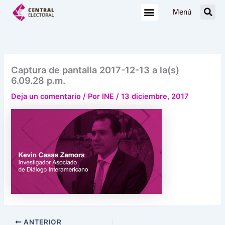
Ir
Menú
al
contenido
Captura de pantalla 2017-12-13 a la(s)
6.09.28 p.m.
Deja un comentario
/ Por
INE
/
13 diciembre, 2017
ANTERIOR