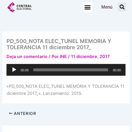
Ir
Menú
al
contenido
PD_500_NOTA ELEC_TUNEL MEMORIA Y
TOLERANCIA 11 diciembre 2017_
Deja un comentario
/ Por
INE
/
11 diciembre, 2017
Reproductor
00:00
00:00
de
audio
«PD_500_NOTA ELEC_TUNEL MEMORIA Y TOLERANCIA 11
diciembre 2017_». Lanzamiento: 2015.
ANTERIOR