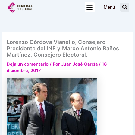
Ir
Menú
al
contenido
Lorenzo Córdova Vianello, Consejero
Presidente del INE y Marco Antonio Baños
Martínez, Consejero Electoral.
Deja un comentario
/ Por
Juan José García
/
18
diciembre, 2017