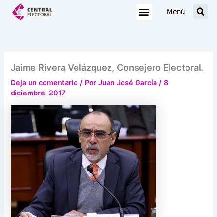
Ir
Menú
al
contenido
Jaime Rivera Velázquez, Consejero Electoral.
Deja un comentario
/ Por
Juan José García
/
8
diciembre, 2017