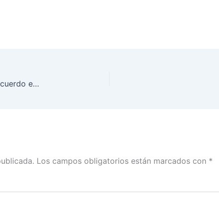
Palabras de Edmundo Jacobo en el informe del acuerdo emitido por la Junta General Ejecutiva para que las Oficialías de Partes del INE se abstengan de recibir obsequios
publicada.
Los campos obligatorios están marcados con
*