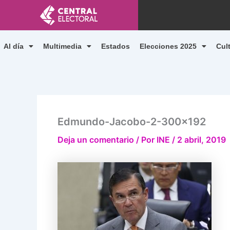
Ir
al
contenido
Al día
Multimedia
Estados
Elecciones 2025
Cul
Edmundo-Jacobo-2-300×192
Deja un comentario
/ Por
INE
/
2 abril, 2019