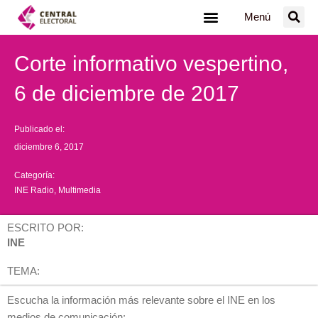
Ir
Menú
al
contenido
Corte informativo vespertino,
6 de diciembre de 2017
Publicado el:
diciembre 6, 2017
Categoría:
INE Radio
,
Multimedia
ESCRITO POR:
INE
TEMA:
Escucha la información más relevante sobre el INE en los
medios de comunicación: