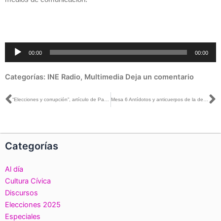
Reproductor
00:00
00:00
de
audio
Categorías:
INE Radio
,
Multimedia
Deja un comentario
Ant
S
“Elecciones y corrupción”, artículo de Pamela San Martín en Excélsior
Mesa 6 Antídotos y anticuerpos de la democracia contra la corrupción en el marco del Seminario Internacional Política y Dinero: Democracia vs Corrupción
Categorías
Al día
Cultura Cívica
Discursos
Elecciones 2025
Especiales