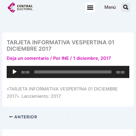
Ir
Menú
al
contenido
TARJETA INFORMATIVA VESPERTINA 01
DICIEMBRE 2017
Deja un comentario
/ Por
INE
/
1 diciembre, 2017
Reproductor
00:00
00:00
de
audio
«TARJETA INFORMATIVA VESPERTINA 01 DICIEMBRE
2017». Lanzamiento: 2017.
ANTERIOR