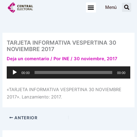
Ir
Menú
al
contenido
TARJETA INFORMATIVA VESPERTINA 30
NOVIEMBRE 2017
Deja un comentario
/ Por
INE
/
30 noviembre, 2017
Reproductor
00:00
00:00
de
audio
«TARJETA INFORMATIVA VESPERTINA 30 NOVIEMBRE
2017». Lanzamiento: 2017.
ANTERIOR